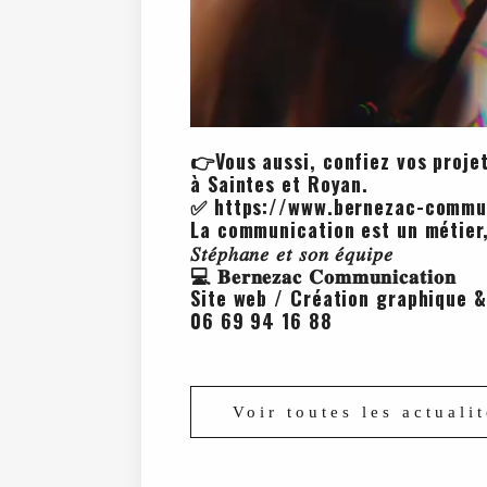
👉Vous aussi, confiez vos proj
à Saintes et Royan.
✅ https://www.bernezac-commun
La communication est un métier,
𝑆𝑡𝑒́𝑝ℎ𝑎𝑛𝑒 𝑒𝑡 𝑠𝑜𝑛 𝑒́𝑞𝑢𝑖𝑝𝑒
💻 𝐁𝐞𝐫𝐧𝐞𝐳𝐚𝐜 𝐂𝐨𝐦𝐦𝐮𝐧𝐢𝐜𝐚𝐭𝐢𝐨𝐧
Site web / Création graphique &
06 69 94 16 88
Voir toutes les actuali