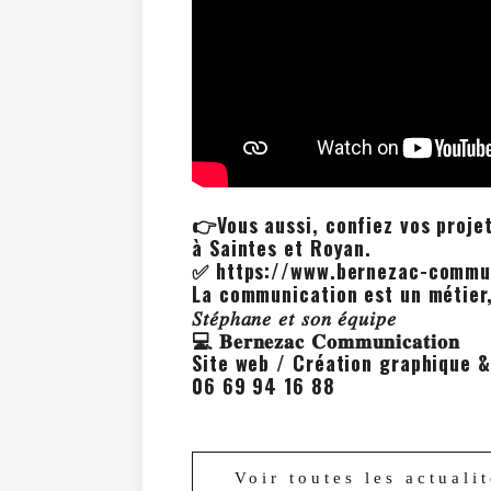
👉Vous aussi, confiez vos proj
à Saintes et Royan.
✅ https://www.bernezac-commun
La communication est un métier,
𝑆𝑡𝑒́𝑝ℎ𝑎𝑛𝑒 𝑒𝑡 𝑠𝑜𝑛 𝑒́𝑞𝑢𝑖𝑝𝑒
💻 𝐁𝐞𝐫𝐧𝐞𝐳𝐚𝐜 𝐂𝐨𝐦𝐦𝐮𝐧𝐢𝐜𝐚𝐭𝐢𝐨𝐧
Site web / Création graphique &
06 69 94 16 88
Voir toutes les actuali